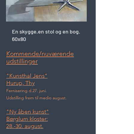
En skygge,en stol og en bog.
60x80
Kommende/nuværende
udstillinger
"Kunsthal Jens"
Hurup, Thy
Fernisering d.27. juni.
Udstilling frem til medio august.
"Ny åben kunst"
Børglum kloster:
28.-30. august.