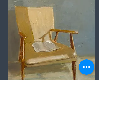
"Fars stol." 40 x 40