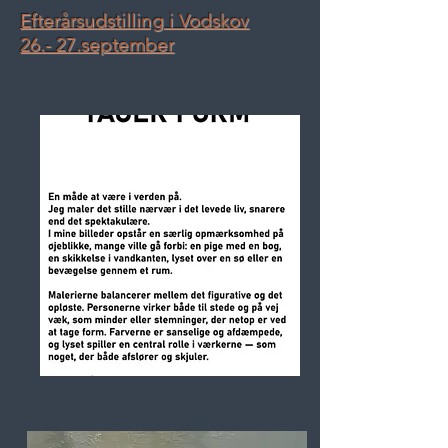
Efterårsudstilling i Vodskov
26.- 27.september